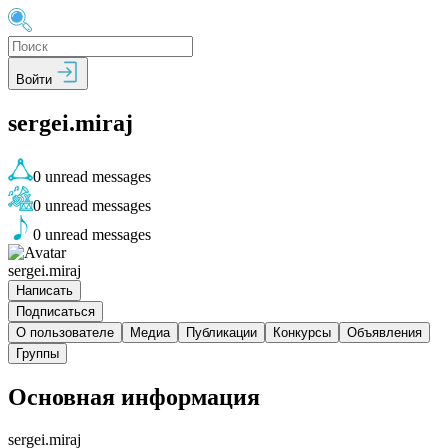
Войти
sergei.miraj
0
unread messages
0
unread messages
0
unread messages
sergei.miraj
Написать
Подписаться
О пользователе
Медиа
Публикации
Конкурсы
Объявления
Группы
Основная информация
sergei.miraj