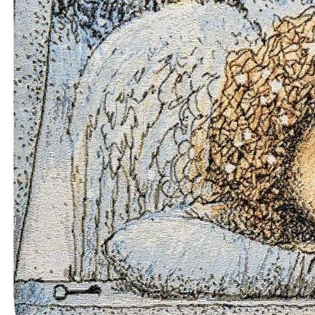
Сначала новые
▾
Комментарии
ElenaBasova
19.12.25 21:57
Готово, добавила аудио)
master
изменено 20.12.25 08:40
А я как раз поправил ссылку, теперь открывает видео. Рутуб
изменил алгоритмы и никого не предупредили (
master