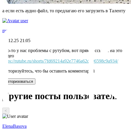
19.12.25 21:06
а если есть аудио файл, то предлагаю его загрузить в Таленту
master
19.12.25 21:05
Что-то у нас проблемы с рутубом, вот прямая ссылка на это
видео
https://rutube.ru/shorts/7fd69214a92e7746a62d996598c9a934/
Авторизуйтесь, что бы оставить комментарий
Авторизоваться
Другие посты пользователя
<
ElenaBasova