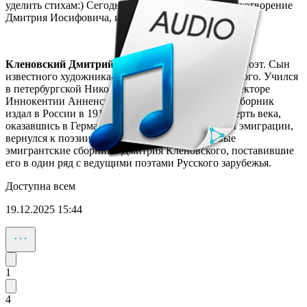
уделить стихам:) Сегодня меня очень тронуло стихотворение
Дмитрия Иосифовича, и я решила его записать.
Кленовский Дмитрий Иосифович (1893–1976)
– поэт. Сын
известного художника-пейзажиста И.Е. Крачковского. Учился
в петербургской Николаевской гимназии при директоре
Иннокентии Анненском, первый стихотворный сборник
издал в России в 1917 году. Но только через четверть века,
оказавшись в Германии вместе со второй волной эмиграции,
вернулся к поэзии. В 1950-е годы вышли первые
эмигрантские сборники Дмитрия Кленовского, поставившие
его в один ряд с ведущими поэтами Русского зарубежья.
Доступна всем
19.12.2025 15:44
1
4