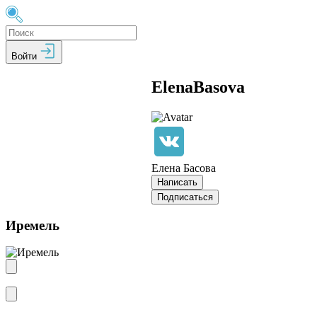
Войти
ElenaBasova
Елена Басова
Написать
Подписаться
Иремель