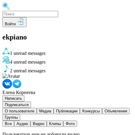
Войти
ekpiano
1
unread messages
4
unread messages
2
unread messages
Елена Корнеева
Написать
Подписаться
О пользователе
Медиа
Публикации
Конкурсы
Объявления
Группы
Все
Аудио
Видео
Клипы
Фото
Пользователь еще не добавили видео