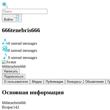
Войти
666tenebris666
0
unread messages
0
unread messages
0
unread messages
666tenebris666
Написать
Подписаться
О пользователе
Медиа
Публикации
Конкурсы
Объявления
Г
Основная информация
666tenebris666
Возраст
42