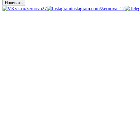
Написать
vk.ru/zernova27
instagram.com/Zernova_12