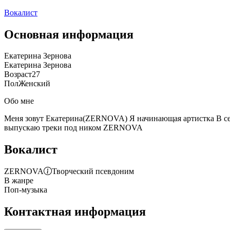
Вокалист
Основная информация
Екатерина Зернова
Екатерина Зернова
Возраст
27
Пол
Женский
Обо мне
Меня зовут Екатерина(ZERNOVA) Я начинающая артистка В сен
выпускаю треки под ником ZERNOVA
Вокалист
ZERNOVA
Творческий псевдоним
В жанре
Поп-музыка
Контактная информация