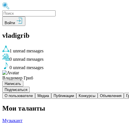
Войти
vladigrib
1
unread messages
0
unread messages
0
unread messages
Владимир Гриб
Написать
Подписаться
О пользователе
Медиа
Публикации
Конкурсы
Объявления
Г
Мои таланты
Музыкант