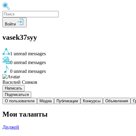
Войти
vasek37syy
1
unread messages
0
unread messages
0
unread messages
Василий Сивков
Написать
Подписаться
О пользователе
Медиа
Публикации
Конкурсы
Объявления
Г
Мои таланты
Диджей