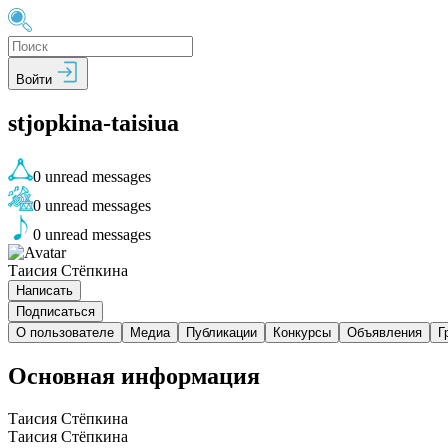
Войти
stjopkina-taisiua
0
unread messages
0
unread messages
0
unread messages
Таисия Стёпкина
Написать
Подписаться
О пользователе
Медиа
Публикации
Конкурсы
Объявления
Г
Основная информация
Таисия Стёпкина
Таисия Стёпкина