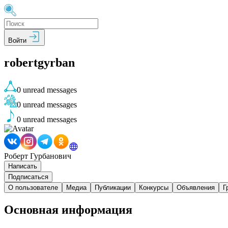
Войти
robertgyrban
0
unread messages
0
unread messages
0
unread messages
Роберт Гурбанович
Написать
Подписаться
О пользователе
Медиа
Публикации
Конкурсы
Объявления
Г
Основная информация