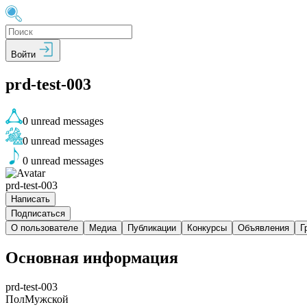
Войти
prd-test-003
0
unread messages
0
unread messages
0
unread messages
prd-test-003
Написать
Подписаться
О пользователе
Медиа
Публикации
Конкурсы
Объявления
Г
Основная информация
prd-test-003
Пол
Мужской