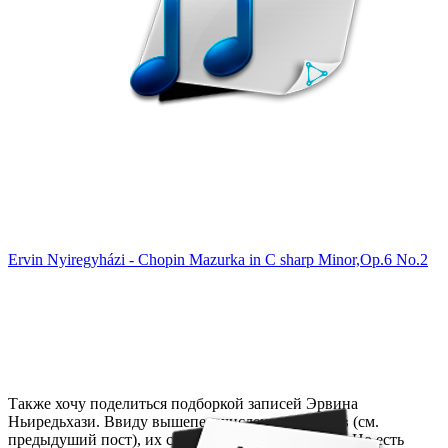
Ervin Nyiregyházi - Chopin Mazurka in C sharp Minor,Op.6 No.2
Также хочу поделиться подборкой записей Эрвина
Ньиредьхази. Ввиду вышеперечисленных фактов (см.
предыдуший пост), их сохранилось не так много. Но есть