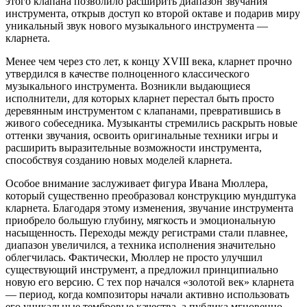
этого клапана позволило расширить диапазон звучания
инструмента, открыв доступ ко второй октаве и подарив миру
уникальный звук нового музыкального инструмента —
кларнета.
Менее чем через сто лет, к концу XVIII века, кларнет прочно
утвердился в качестве полноценного классического
музыкального инструмента. Возникли выдающиеся
исполнители, для которых кларнет перестал быть просто
деревянным инструментом с клапанами, превратившись в
живого собеседника. Музыканты стремились раскрыть новые
оттенки звучания, освоить оригинальные техники игры и
расширить выразительные возможности инструмента,
способствуя созданию новых моделей кларнета.
Особое внимание заслуживает фигура Ивана Мюллера,
который существенно преобразовал конструкцию мундштука
кларнета. Благодаря этому изменения, звучание инструмента
приобрело большую глубину, мягкость и эмоциональную
насыщенность. Переходы между регистрами стали плавнее,
диапазон увеличился, а техника исполнения значительно
облегчилась. Фактически, Мюллер не просто улучшил
существующий инструмент, а предложил принципиально
новую его версию. С тех пор начался «золотой век» кларнета
— период, когда композиторы начали активно использовать
его уникальные тембровые качества, а публика мгновенно