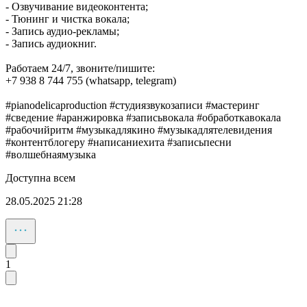
- Озвучивание видеоконтента;
- Тюнинг и чистка вокала;
- Запись аудио-рекламы;
- Запись аудиокниг.
Работаем 24/7, звоните/пишите:
+7 938 8 744 755 (whatsapp, telegram)
#pianodelicaproduction #студиязвукозаписи #мастеринг
#сведение #аранжировка #записьвокала #обработкавокала
#рабочийритм #музыкадлякино #музыкадлятелевидения
#контентблогеру #написаниехита #записьпесни
#волшебнаямузыка
Доступна всем
28.05.2025 21:28
1