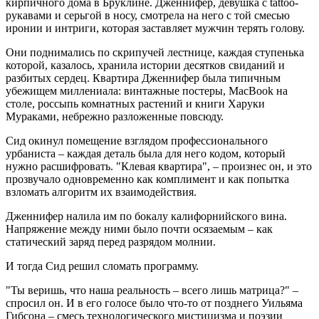
кирпичного дома в Бруклине. Дженнифер, девушка с tattoo-
рукавами и серьгой в носу, смотрела на него с той смесью
иронии и интриги, которая заставляет мужчин терять голову.
Они поднимались по скрипучей лестнице, каждая ступенька
которой, казалось, хранила истории десятков свиданий и
разбитых сердец. Квартира Дженнифер была типичным
убежищем миллениала: винтажные постеры, MacBook на
столе, россыпь комнатных растений и книги Харуки
Мураками, небрежно разложенные повсюду.
Сид окинул помещение взглядом профессионального
урбаниста – каждая деталь была для него кодом, который
нужно расшифровать. "Клевая квартира", – произнес он, и это
прозвучало одновременно как комплимент и как попытка
взломать алгоритм их взаимодействия.
Дженнифер налила им по бокалу калифорнийского вина.
Напряжение между ними было почти осязаемым – как
статический заряд перед разрядом молнии.
И тогда Сид решил сломать программу.
"Ты веришь, что наша реальность – всего лишь матрица?" –
спросил он. И в его голосе было что-то от позднего Уильяма
Гибсона – смесь технологического мистицизма и поэзии