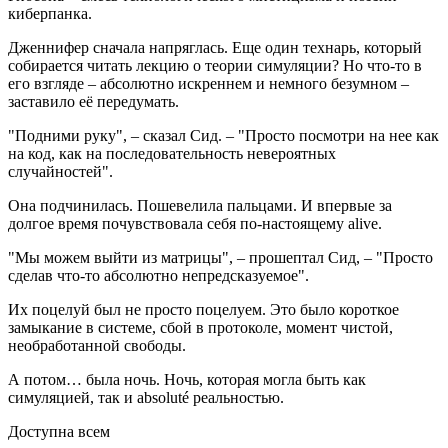
киберпанка.
Дженнифер сначала напряглась. Еще один технарь, который
собирается читать лекцию о теории симуляции? Но что-то в
его взгляде – абсолютно искреннем и немного безумном –
заставило её передумать.
"Подними руку", – сказал Сид. – "Просто посмотри на нее как
на код, как на последовательность невероятных
случайностей".
Она подчинилась. Пошевелила пальцами. И впервые за
долгое время почувствовала себя по-настоящему alive.
"Мы можем выйти из матрицы", – прошептал Сид, – "Просто
сделав что-то абсолютно непредсказуемое".
Их поцелуй был не просто поцелуем. Это было короткое
замыкание в системе, сбой в протоколе, момент чистой,
необработанной свободы.
А потом… была ночь. Ночь, которая могла быть как
симуляцией, так и absoluté реальностью.
Доступна всем