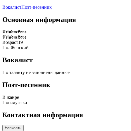
Вокалист
Поэт-песенник
Основная информация
𝕬𝖗𝖎𝖆𝖉𝖓𝖊𝕷𝖔𝖛𝖊
𝕬𝖗𝖎𝖆𝖉𝖓𝖊𝕷𝖔𝖛𝖊
Возраст
19
Пол
Женский
Вокалист
По таланту не заполнены данные
Поэт-песенник
В жанре
Поп-музыка
Контактная информация
Написать