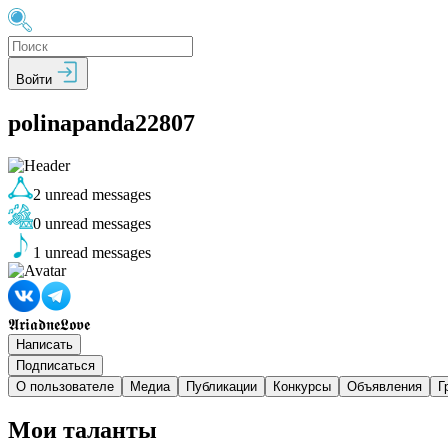
Войти
polinapanda22807
2
unread messages
0
unread messages
1
unread messages
𝕬𝖗𝖎𝖆𝖉𝖓𝖊𝕷𝖔𝖛𝖊
Написать
Подписаться
О пользователе
Медиа
Публикации
Конкурсы
Объявления
Г
Мои таланты