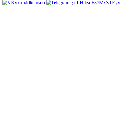
vk.ru/iditelnsom
tg.qLHibsoF87MxZTEyv