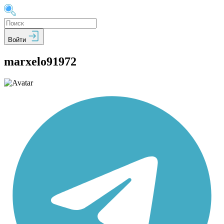
Войти
marxelo91972