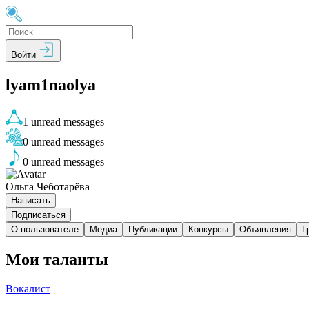
Войти
lyam1naolya
1
unread messages
0
unread messages
0
unread messages
Ольга Чеботарёва
Написать
Подписаться
О пользователе
Медиа
Публикации
Конкурсы
Объявления
Г
Мои таланты
Вокалист