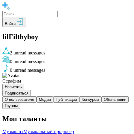
Войти
lilFilthyboy
2
unread messages
0
unread messages
0
unread messages
Серафим
Написать
Подписаться
О пользователе
Медиа
Публикации
Конкурсы
Объявления
Группы
Мои таланты
Музыкант
Музыкальный продюсер