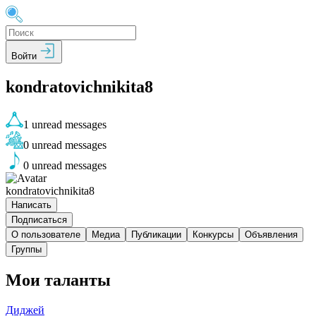
Войти
kondratovichnikita8
1
unread messages
0
unread messages
0
unread messages
kondratovichnikita8
Написать
Подписаться
О пользователе
Медиа
Публикации
Конкурсы
Объявления
Группы
Мои таланты
Диджей