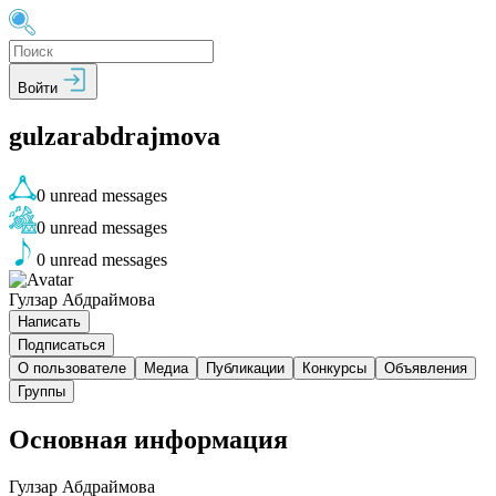
Войти
gulzarabdrajmova
0
unread messages
0
unread messages
0
unread messages
Гулзар Абдраймова
Написать
Подписаться
О пользователе
Медиа
Публикации
Конкурсы
Объявления
Группы
Основная информация
Гулзар Абдраймова