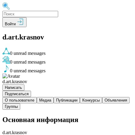
Войти
d.art.krasnov
0
unread messages
0
unread messages
0
unread messages
d.art.krasnov
Написать
Подписаться
О пользователе
Медиа
Публикации
Конкурсы
Объявления
Группы
Основная информация
d.art.krasnov