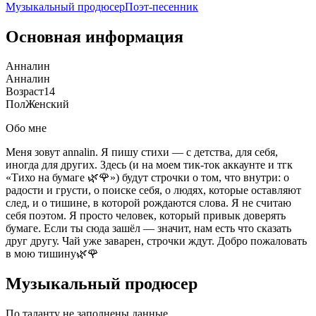
Музыкальный продюсер
Поэт-песенник
Основная информация
Анналин
Анналин
Возраст
14
Пол
Женский
Обо мне
Меня зовут annalin. Я пишу стихи — с детства, для себя,
иногда для других. Здесь (и на моем тик-ток аккаунте и тгк
«Тихо на бумаге 🌿🌹») будут строчки о том, что внутри: о
радости и грусти, о поиске себя, о людях, которые оставляют
след, и о тишине, в которой рождаются слова. Я не считаю
себя поэтом. Я просто человек, который привык доверять
бумаге. Если ты сюда зашёл — значит, нам есть что сказать
друг другу. Чай уже заварен, строчки ждут. Добро пожаловать
в мою тишину🌿🌹
Музыкальный продюсер
По таланту не заполнены данные