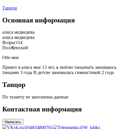
Танцор
Основная информация
алиса медведева
алиса медведева
Возраст
14
Пол
Женский
Обо мне
Привет я алиса мне 13 лет, я люблю танцевать занимаюсь
танцами 3 года В детсве занималась гимнастикой 2 года
Танцор
По таланту не заполнены данные
Контактная информация
Написать
vk.ru/@id834800761
tg.@W_kitiks