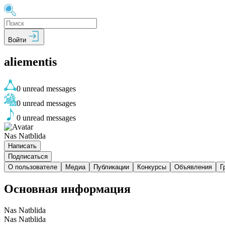
Войти
aliementis
0
unread messages
0
unread messages
0
unread messages
Nas Natblida
Написать
Подписаться
О пользователе
Медиа
Публикации
Конкурсы
Объявления
Г
Основная информация
Nas Natblida
Nas Natblida