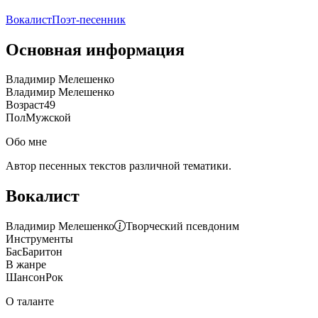
Вокалист
Поэт-песенник
Основная информация
Владимир Мелешенко
Владимир Мелешенко
Возраст
49
Пол
Мужской
Обо мне
Автор песенных текстов различной тематики.
Вокалист
Владимир Мелешенко
Творческий псевдоним
Инструменты
Бас
Баритон
В жанре
Шансон
Рок
О таланте