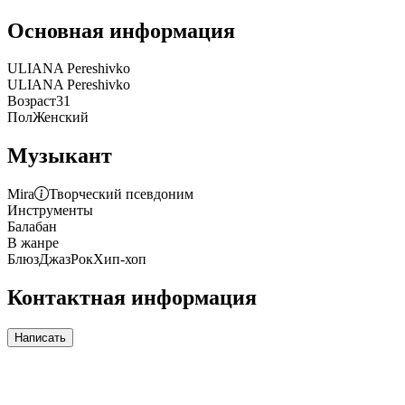
Основная информация
ULIANA Pereshivko
ULIANA Pereshivko
Возраст
31
Пол
Женский
Музыкант
Mira
Творческий псевдоним
Инструменты
Балабан
В жанре
Блюз
Джаз
Рок
Хип-хоп
Контактная информация
Написать