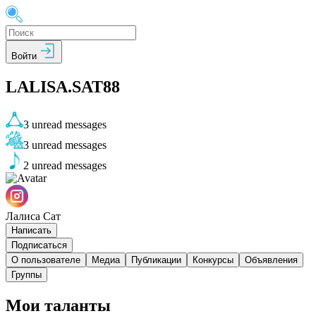
Войти
LALISA.SAT88
3
unread messages
3
unread messages
2
unread messages
Лалиса Сат
Написать
Подписаться
О пользователе
Медиа
Публикации
Конкурсы
Объявления
Группы
Мои таланты