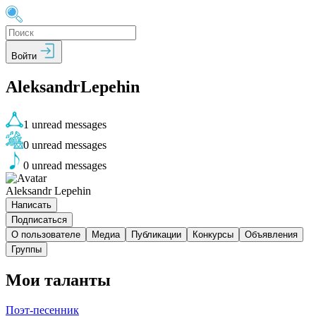
Войти
AleksandrLepehin
1
unread messages
0
unread messages
0
unread messages
Aleksandr Lepehin
Написать
Подписаться
О пользователе
Медиа
Публикации
Конкурсы
Объявления
Группы
Мои таланты
Поэт-песенник